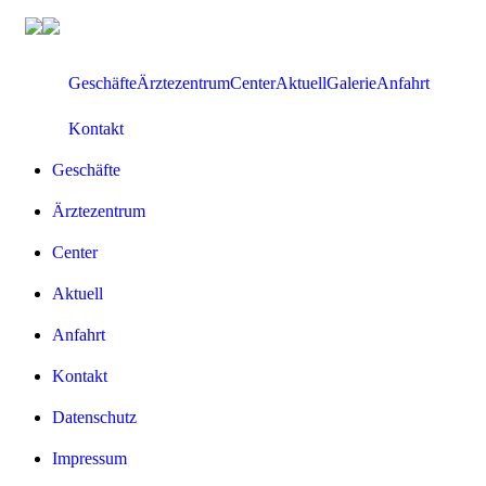
Zum
Inhalt
springen
Geschäfte
Ärztezentrum
Center
Aktuell
Galerie
Anfahrt
Kontakt
Geschäfte
Ärztezentrum
Center
Aktuell
Anfahrt
Kontakt
Datenschutz
Impressum