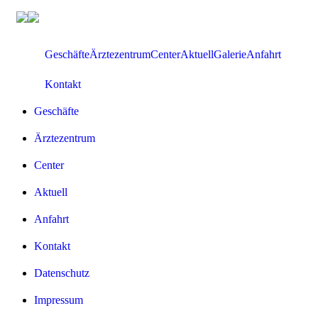
Zum
Inhalt
springen
Geschäfte
Ärztezentrum
Center
Aktuell
Galerie
Anfahrt
Kontakt
Geschäfte
Ärztezentrum
Center
Aktuell
Anfahrt
Kontakt
Datenschutz
Impressum