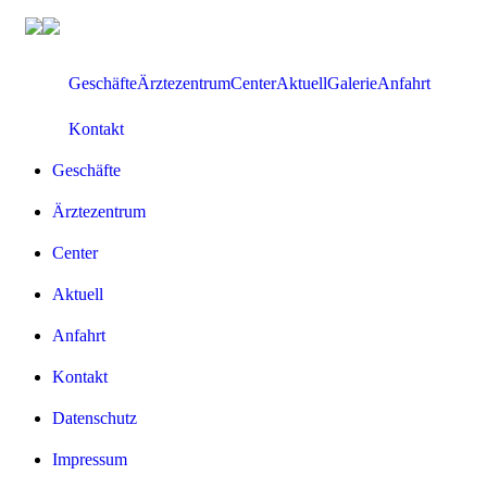
Zum
Inhalt
springen
Geschäfte
Ärztezentrum
Center
Aktuell
Galerie
Anfahrt
Kontakt
Geschäfte
Ärztezentrum
Center
Aktuell
Anfahrt
Kontakt
Datenschutz
Impressum