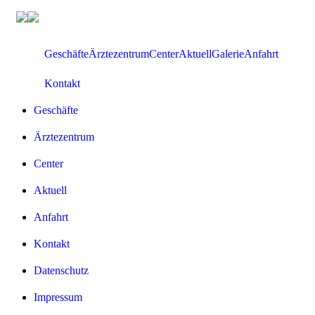
Zum
Inhalt
springen
Geschäfte
Ärztezentrum
Center
Aktuell
Galerie
Anfahrt
Kontakt
Geschäfte
Ärztezentrum
Center
Aktuell
Anfahrt
Kontakt
Datenschutz
Impressum