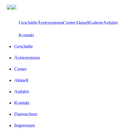
Zum
Inhalt
springen
Geschäfte
Ärztezentrum
Center
Aktuell
Galerie
Anfahrt
Kontakt
Geschäfte
Ärztezentrum
Center
Aktuell
Anfahrt
Kontakt
Datenschutz
Impressum