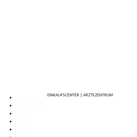
EINKAUFSCENTER | ÄRZTEZENTRUM
GESCHÄFTE
ÄRZTEZENTRUM
CENTER
AKTUELL
ANFAHRT