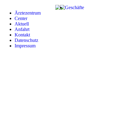
Zum
Geschäfte
Inhalt
Ärztezentrum
springen
Center
Aktuell
Anfahrt
Kontakt
Datenschutz
Impressum