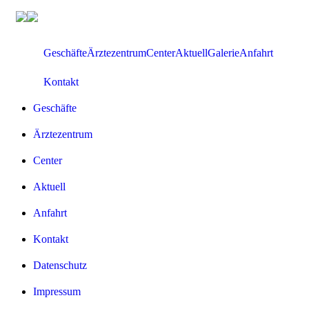
Zum
Inhalt
springen
Geschäfte
Ärztezentrum
Center
Aktuell
Galerie
Anfahrt
Kontakt
Geschäfte
Ärztezentrum
Center
Aktuell
Anfahrt
Kontakt
Datenschutz
Impressum