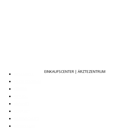
EINKAUFSCENTER | ÄRZTEZENTRUM
GESCHÄFTE
ÄRZTEZENTRUM
CENTER
AKTUELL
ANFAHRT
KONTAKT
DATENSCHUTZ
IMPRESSUM