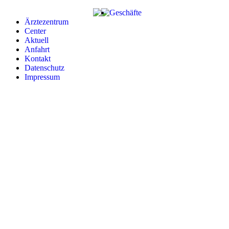
Zum
Geschäfte
Inhalt
Ärztezentrum
springen
Center
Aktuell
Anfahrt
Kontakt
Datenschutz
Impressum