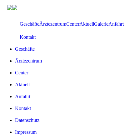
Zum
Inhalt
springen
Geschäfte
Ärztezentrum
Center
Aktuell
Galerie
Anfahrt
Kontakt
Geschäfte
Ärztezentrum
Center
Aktuell
Anfahrt
Kontakt
Datenschutz
Impressum