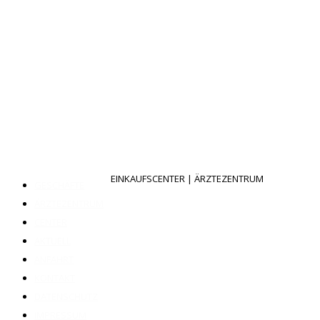
EINKAUFSCENTER | ÄRZTEZENTRUM
GESCHÄFTE
ÄRZTEZENTRUM
CENTER
AKTUELL
ANFAHRT
KONTAKT
DATENSCHUTZ
IMPRESSUM