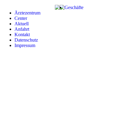
Zum
Geschäfte
Inhalt
Ärztezentrum
springen
Center
Aktuell
Anfahrt
Kontakt
Datenschutz
Impressum